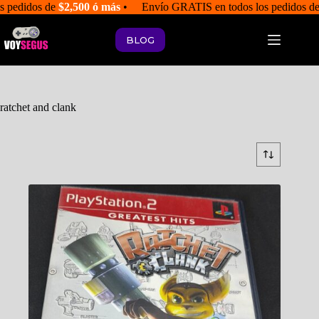
Saltar
s pedidos de
$2,500 ó más
• Envío GRATIS en todos los pedidos d
al
contenido
BLOG
ratchet and clank