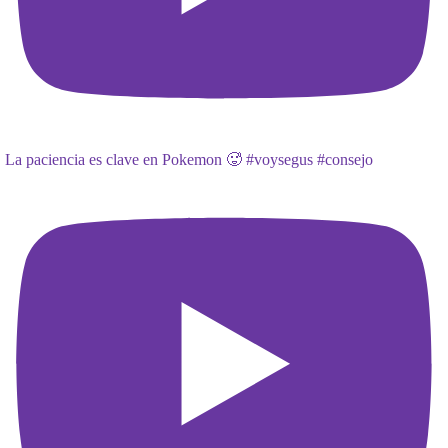
La paciencia es clave en Pokemon 🥵 #voysegus #consejo