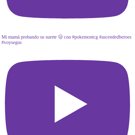
Mi mamá probando su suerte 🫢 con #pokemontcg #ascendedheroes
#voysegus