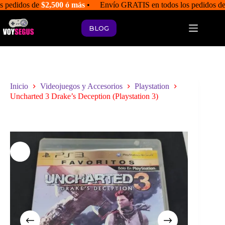
Saltar
s pedidos de
$2,500 ó más
• Envío GRATIS en todos los pedidos d
al
contenido
BLOG
Inicio
Videojuegos y Accesorios
Playstation
Uncharted 3 Drake’s Deception (Playstation 3)