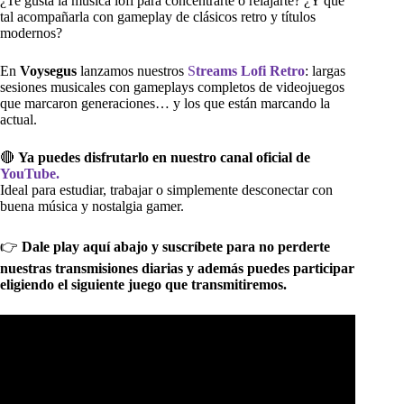
¿Te gusta la música lofi para concentrarte o relajarte? ¿Y qué
tal acompañarla con gameplay de clásicos retro y títulos
modernos?
En
Voysegus
lanzamos nuestros
S
treams Lofi Retro
: largas
sesiones musicales con gameplays completos de videojuegos
que marcaron generaciones… y los que están marcando la
actual.
🔴
Ya puedes disfrutarlo en nuestro canal oficial de
YouTube.
Ideal para estudiar, trabajar o simplemente desconectar con
buena música y nostalgia gamer.
👉
Dale play aquí abajo y suscríbete para no perderte
nuestras transmisiones diarias y además puedes participar
eligiendo el siguiente juego que transmitiremos.