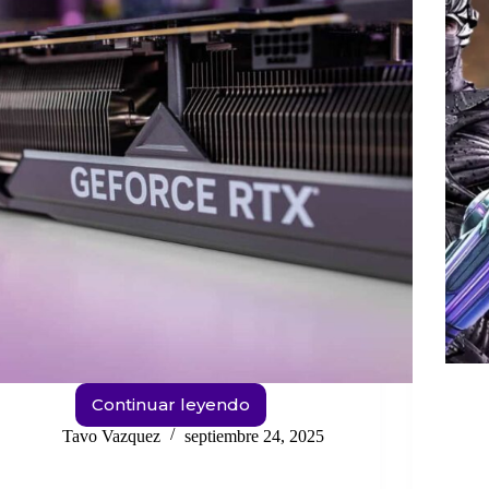
Continuar leyendo
Mejores
gráficas
Tavo Vazquez
septiembre 24, 2025
a
comprar