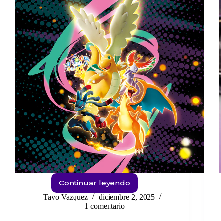
Continuar leyendo
Ascended
Heroes
Tavo Vazquez
diciembre 2, 2025
POKEMON
1 comentario
TCG