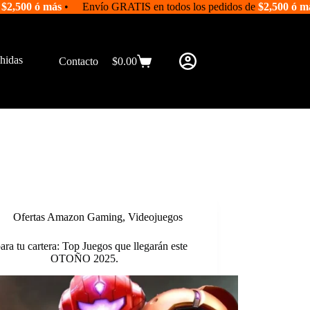
e
$2,500 ó más
• Envío GRATIS en todos los pedidos de
$2,500 ó m
hidas
Contacto
$
0.00
Shopping
cart
Ofertas Amazon Gaming
,
Videojuegos
ara tu cartera: Top Juegos que llegarán este
OTOÑO 2025.