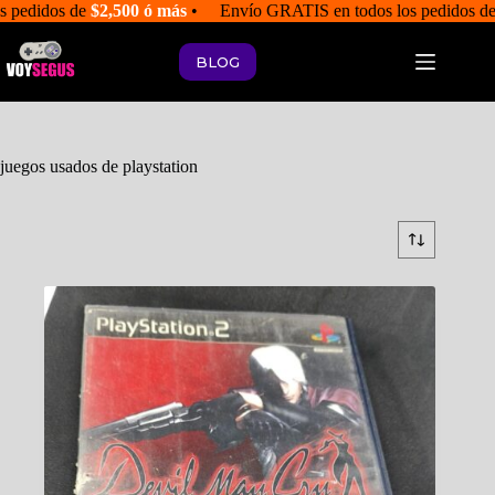
Saltar
s pedidos de
$2,500 ó más
• Envío GRATIS en todos los pedidos d
al
contenido
BLOG
juegos usados de playstation