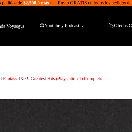
 pedidos de
$2,500 ó más
• Envío GRATIS en todos los pedidos d
📺Youtube y Podcast
🏷️Ofertas C
nda Voysegus
l Fantasy IX / 9 Greatest Hits (Playstation 1) Completo