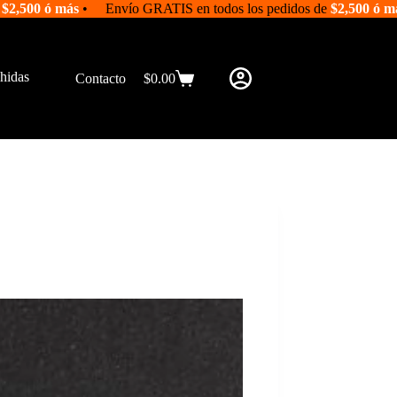
e
$2,500 ó más
• Envío GRATIS en todos los pedidos de
$2,500 ó m
hidas
Contacto
$
0.00
Shopping
cart