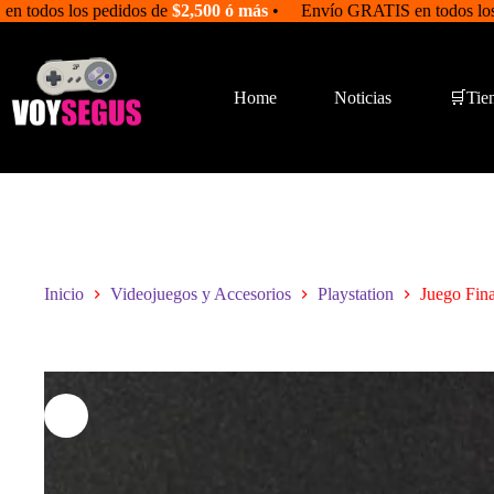
Saltar
en todos los pedidos de
$2,500 ó más
• Envío GRATIS en todos los
al
contenido
Home
Noticias
🛒Tie
Inicio
Videojuegos y Accesorios
Playstation
Juego Fina