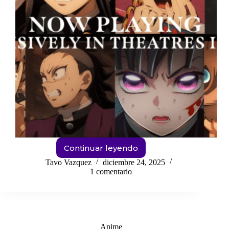
Continuar leyendo
Secuela
de
Tavo Vazquez
diciembre 24, 2025
Demon
1 comentario
Slayer
Castillo
infinito
¿REVELADA?
Anime