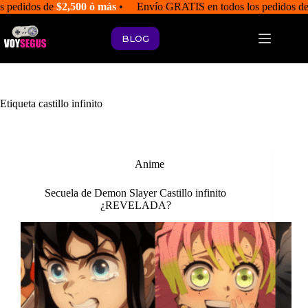
Saltar
s pedidos de
$2,500 ó más
• Envío GRATIS en todos los pedidos d
al
contenido
BLOG
Etiqueta
castillo infinito
Anime
Secuela de Demon Slayer Castillo infinito
¿REVELADA?