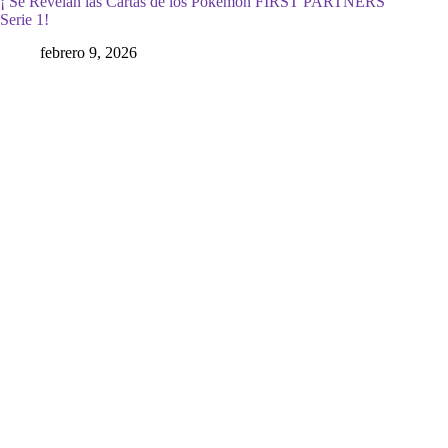
¡ Se Revelan las Cartas de los Pokémon FIRST PARTNERS
Serie 1!
febrero 9, 2026