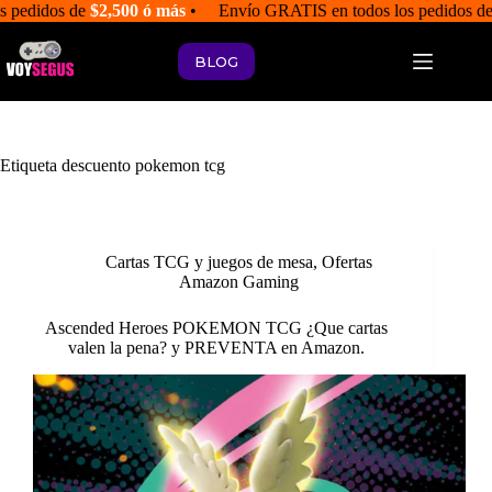
Saltar
s pedidos de
$2,500 ó más
• Envío GRATIS en todos los pedidos d
al
contenido
BLOG
Etiqueta
descuento pokemon tcg
Cartas TCG y juegos de mesa
,
Ofertas
Amazon Gaming
Ascended Heroes POKEMON TCG ¿Que cartas
valen la pena? y PREVENTA en Amazon.