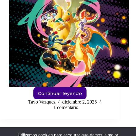
Continuar leyendo
Ascended
Heroes
Tavo Vazquez
diciembre 2, 2025
POKEMON
1 comentario
TCG
¿Que
cartas
valen
Utilizamos cookies para asegurar que damos la mejor