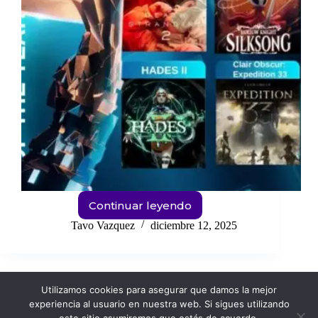
Continuar leyendo
GOTY
2025:
Tavo Vazquez
diciembre 12, 2025
Esto
Fue
Lo
Mejor
Utilizamos cookies para asegurar que damos la mejor
del
experiencia al usuario en nuestra web. Si sigues utilizando
Gaming
Podcast de Voysegus
Ofertas Chidas
Tienda