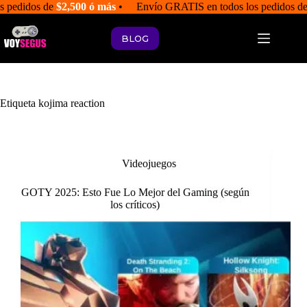
Saltar
s pedidos de
$2,500 ó más
• Envío GRATIS en todos los pedidos d
al
contenido
BLOG
Etiqueta
kojima reaction
Videojuegos
GOTY 2025: Esto Fue Lo Mejor del Gaming (según
los críticos)