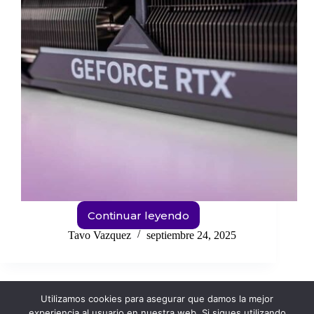
Continuar leyendo
Mejores
gráficas
Tavo Vazquez
septiembre 24, 2025
a
comprar
esta
temporada
Utilizamos cookies para asegurar que damos la mejor
(y
experiencia al usuario en nuestra web. Si sigues utilizando