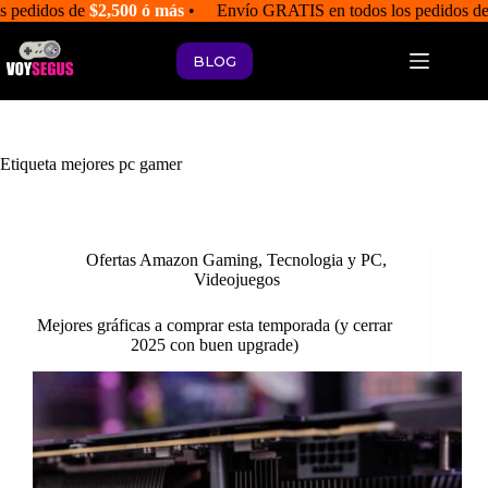
Saltar
s pedidos de
$2,500 ó más
• Envío GRATIS en todos los pedidos d
al
contenido
BLOG
Etiqueta
mejores pc gamer
Ofertas Amazon Gaming
,
Tecnologia y PC
,
Videojuegos
Mejores gráficas a comprar esta temporada (y cerrar
2025 con buen upgrade)