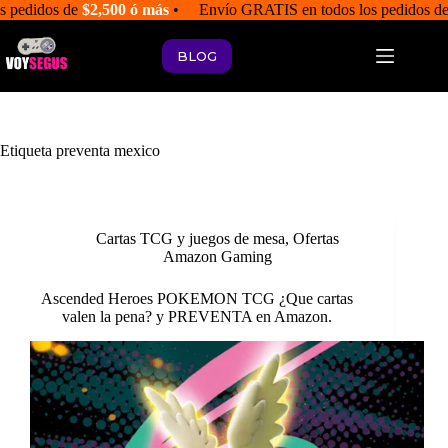
Saltar
s pedidos de
$2,500 ó más
• Envío GRATIS en todos los pedidos d
al
contenido
BLOG
Etiqueta
preventa mexico
Cartas TCG y juegos de mesa
,
Ofertas
Amazon Gaming
Ascended Heroes POKEMON TCG ¿Que cartas
valen la pena? y PREVENTA en Amazon.