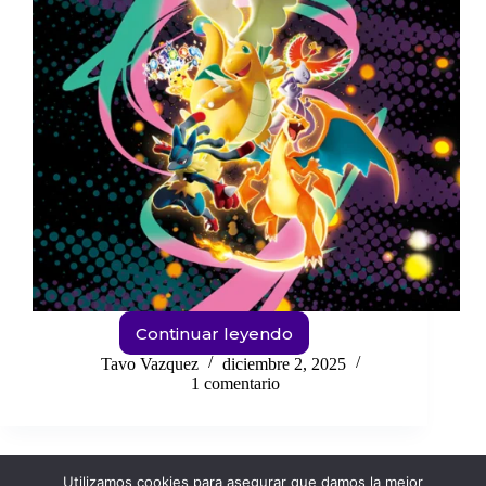
Continuar leyendo
Ascended
Heroes
Tavo Vazquez
diciembre 2, 2025
POKEMON
1 comentario
TCG
¿Que
cartas
valen
Utilizamos cookies para asegurar que damos la mejor