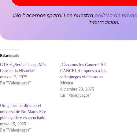
¡No hacemos spam! Lee nuestra
política de priva
información.
Relacionado
GTA 6 ¿Será el Juego Más
¡Ganamos los Gamers! SE
Caro de la Historia?
CANCELA impuesto a los
marzo 12, 2025
videojuegos violentos en
En "Videojuegos"
México
diciembre 23, 2025
En "Videojuegos"
Un gamer perdido en el
universo de No Man’s Sky
pide ayuda y es escuchado..
mayo 15, 2025
En "Videojuegos"