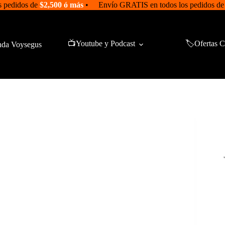
 pedidos de
$2,500 ó más
• Envío GRATIS en todos los pedidos d
📺Youtube y Podcast
🏷️Ofertas C
nda Voysegus