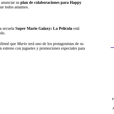
e anunciar su
plan de colaboraciones para Happy
 que todos amamos.
la secuela
Super Mario Galaxy: La Película
está
ndo.
nfirmó que
Mario
será uno de los protagonistas de su
an estreno con juguetes y promociones especiales para
P
A