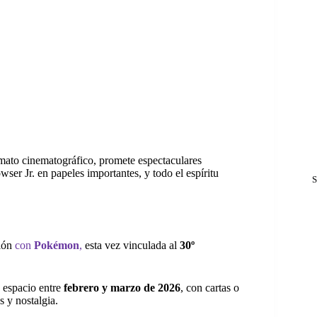
mato cinematográfico, promete espectaculares
er Jr. en papeles importantes, y todo el espíritu
S
ción
con
Pokémon
,
esta vez vinculada al
30º
 espacio entre
febrero y marzo de 2026
, con cartas o
s y nostalgia.