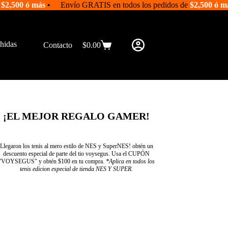
e
$2,500 ó más
• Envío GRATIS en todos los pedidos de
$2,500 ó m
hidas
Contacto
$
0.00
Shopping
cart
¡EL MEJOR REGALO GAMER!
Llegaron los tenis al mero estilo de NES y SuperNES! obtén un
descuento especial de parte del tio voysegus. Usa el CUPÓN
"VOYSEGUS" y obtén $100 en tu compra.
*Aplica en todos los
tenis edicion especial de tienda NES Y SUPER.