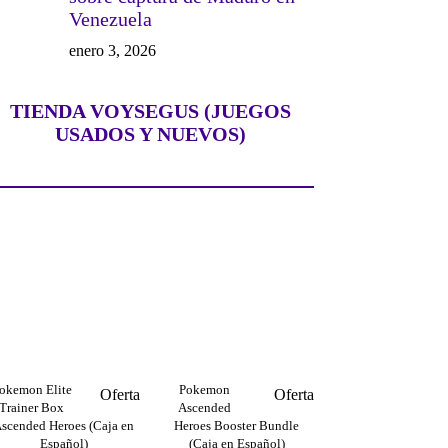
Venezuela
enero 3, 2026
TIENDA VOYSEGUS (JUEGOS
USADOS Y NUEVOS)
okemon Elite
Pokemon
Producto
Producto
Oferta
Oferta
Trainer Box
Ascended
en
en
scended Heroes (Caja en
Heroes Booster Bundle
oferta
oferta
Español)
(Caja en Español)