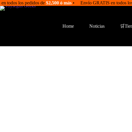
Saltar
en todos los pedidos de
$2,500 ó más
• Envío GRATIS en todos los
al
contenido
Home
Noticias
🛒Tie