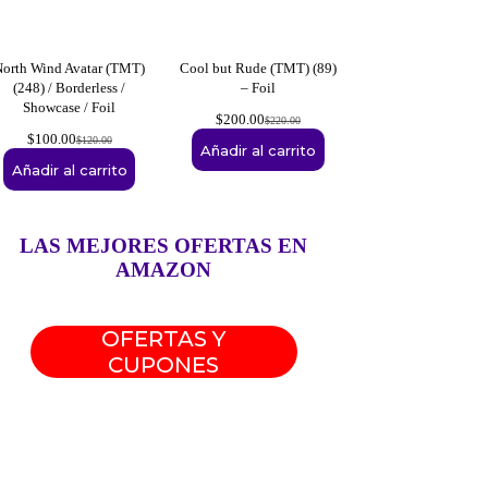
North Wind Avatar (TMT)
Cool but Rude (TMT) (89)
(248) / Borderless /
– Foil
Showcase / Foil
$
200.00
$
220.00
Original
Current
$
100.00
$
120.00
price
price
Original
Current
Añadir al carrito
was:
is:
price
price
Añadir al carrito
$220.00.
$200.00.
was:
is:
$120.00.
$100.00.
LAS MEJORES OFERTAS EN
AMAZON
OFERTAS Y
CUPONES