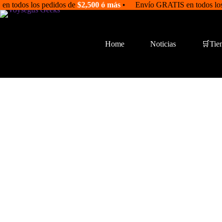
Saltar
en todos los pedidos de
$2,500 ó más
• Envío GRATIS en todos los
al
contenido
Home
Noticias
🛒Tie