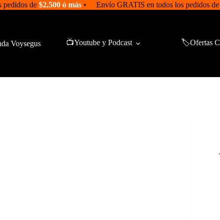
 pedidos de
$2,500 ó más
• Envío GRATIS en todos los pedidos d
📺Youtube y Podcast
🏷️Ofertas C
nda Voysegus