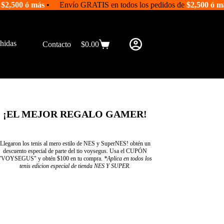
e
$2,500 ó más
• Envío GRATIS en todos los pedidos de
$2,500 ó m
hidas
Contacto
$
0.00
Shopping
cart
¡EL MEJOR REGALO GAMER!
Llegaron los tenis al mero estilo de NES y SuperNES! obtén un
descuento especial de parte del tio voysegus. Usa el CUPÓN
"VOYSEGUS" y obtén $100 en tu compra.
*Aplica en todos los
tenis edicion especial de tienda NES Y SUPER.